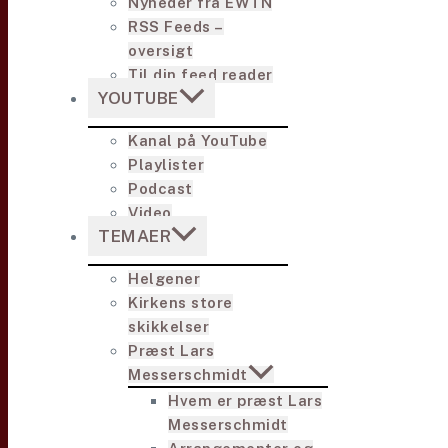
Nyheder fra EWTN
RSS Feeds –
oversigt
Til din feed reader
YOUTUBE
Kanal på YouTube
Playlister
Podcast
Video
TEMAER
Helgener
Kirkens store
skikkelser
Præst Lars
Messerschmidt
Hvem er præst Lars
Messerschmidt