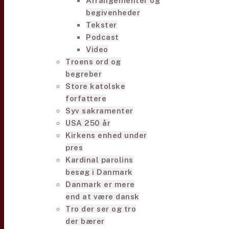
Arrangementer og
begivenheder
Tekster
Podcast
Video
Troens ord og
begreber
Store katolske
forfattere
Syv sakramenter
USA 250 år
Kirkens enhed under
pres
Kardinal parolins
besøg i Danmark
Danmark er mere
end at være dansk
Tro der ser og tro
der bærer