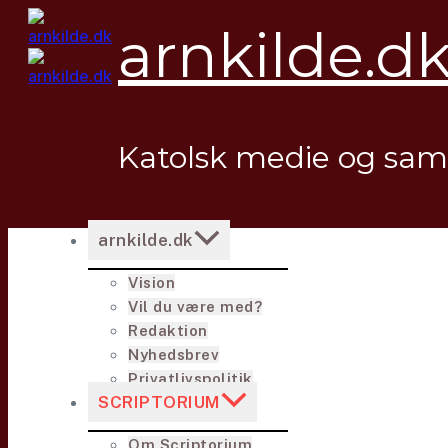
Fortsæt
arnkilde.d
til
indhold
Katolsk medie og sa
arnkilde.dk
Vision
Vil du være med?
Redaktion
Nyhedsbrev
Privatlivspolitik
SCRIPTORIUM
Om Scriptorium