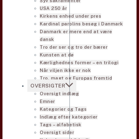
Syv sakramenter
USA 250 år
Kirkens enhed under pres
Kardinal parolins besøg i Danmark
Danmark er mere end at være
dansk
Tro der ser og tro der bærer
Kunsten at dø
Kærlighednes former – en trilogi
Når viljen ikke er nok
Tro, magt og Europas fremtid
OVERSIGTER
Oversigt indlæg
Emner
Kategorier og Tags
Indlæg efter kategorier
Tags – alfabetisk
Oversigt sider