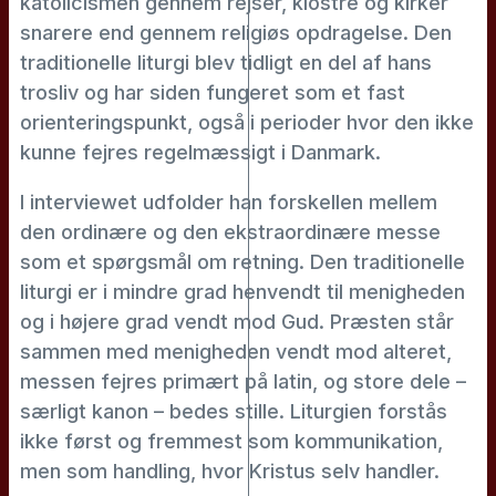
katolicismen gennem rejser, klostre og kirker
snarere end gennem religiøs opdragelse. Den
traditionelle liturgi blev tidligt en del af hans
trosliv og har siden fungeret som et fast
orienteringspunkt, også i perioder hvor den ikke
kunne fejres regelmæssigt i Danmark.
I interviewet udfolder han forskellen mellem
den ordinære og den ekstraordinære messe
som et spørgsmål om retning. Den traditionelle
liturgi er i mindre grad henvendt til menigheden
og i højere grad vendt mod Gud. Præsten står
sammen med menigheden vendt mod alteret,
messen fejres primært på latin, og store dele –
særligt kanon – bedes stille. Liturgien forstås
ikke først og fremmest som kommunikation,
men som handling, hvor Kristus selv handler.