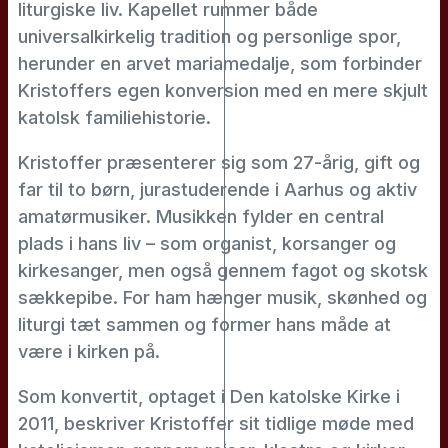
liturgiske liv. Kapellet rummer både
universalkirkelig tradition og personlige spor,
herunder en arvet mariamedalje, som forbinder
Kristoffers egen konversion med en mere skjult
katolsk familiehistorie.
Kristoffer præsenterer sig som 27-årig, gift og
far til to børn, jurastuderende i Aarhus og aktiv
amatørmusiker. Musikken fylder en central
plads i hans liv – som organist, korsanger og
kirkesanger, men også gennem fagot og skotsk
sækkepibe. For ham hænger musik, skønhed og
liturgi tæt sammen og former hans måde at
være i kirken på.
Som konvertit, optaget i Den katolske Kirke i
2011, beskriver Kristoffer sit tidlige møde med