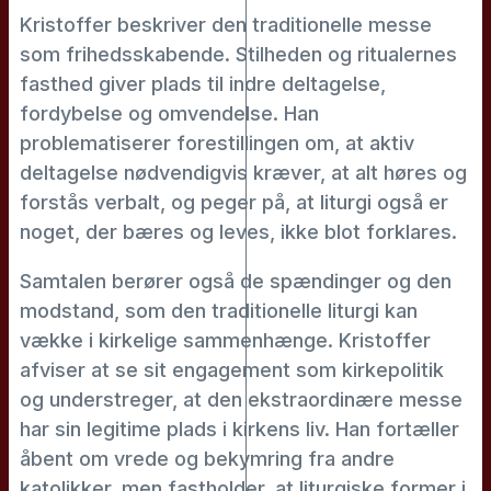
Kristoffer beskriver den traditionelle messe
som frihedsskabende. Stilheden og ritualernes
fasthed giver plads til indre deltagelse,
fordybelse og omvendelse. Han
problematiserer forestillingen om, at aktiv
deltagelse nødvendigvis kræver, at alt høres og
forstås verbalt, og peger på, at liturgi også er
noget, der bæres og leves, ikke blot forklares.
Samtalen berører også de spændinger og den
modstand, som den traditionelle liturgi kan
vække i kirkelige sammenhænge. Kristoffer
afviser at se sit engagement som kirkepolitik
og understreger, at den ekstraordinære messe
har sin legitime plads i kirkens liv. Han fortæller
åbent om vrede og bekymring fra andre
katolikker, men fastholder, at liturgiske former i