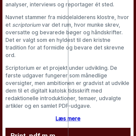
analyser, interviews og reportager ét sted.
Navnet stammer fra middelalderens klostre, hvor
et
scriptorium
var det rum, hvor munke skrev,
oversatte og bevarede bøger og håndskrifter.
Det er valgt som en hyldest til den kristne
tradition for at formidle og bevare det skrevne
ord.
Scriptorium er et projekt under udvikling. De
første udgaver fungerer som månedlige
oversigter, men ambitionen er gradvist at udvikle
dem til et digitalt katolsk tidsskrift med
redaktionelle introduktioner, temaer, udvalgte
artikler og en samlet PDF-udgave.
Læs mere
Print, pdf m.m.