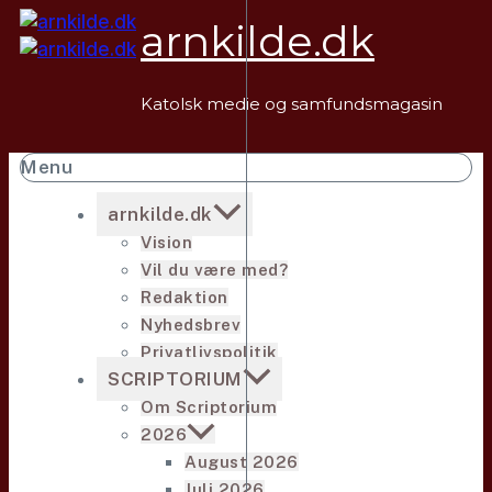
Fortsæt
arnkilde.dk
til
indhold
Katolsk medie og samfundsmagasin
Menu
arnkilde.dk
Vision
Vil du være med?
Redaktion
Nyhedsbrev
Privatlivspolitik
SCRIPTORIUM
Om Scriptorium
2026
August 2026
Juli 2026