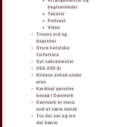
Arrangementer og
begivenheder
Tekster
Podcast
Video
Troens ord og
begreber
Store katolske
forfattere
Syv sakramenter
USA 250 år
Kirkens enhed under
pres
Kardinal parolins
besøg i Danmark
Danmark er mere
end at være dansk
Tro der ser og tro
der bærer