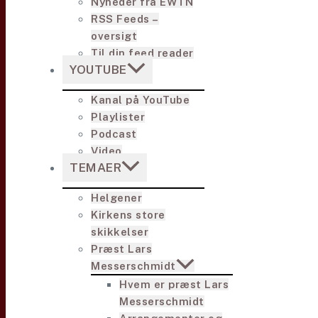
Nyheder fra EWTN
RSS Feeds –
oversigt
Til din feed reader
YOUTUBE
Kanal på YouTube
Playlister
Podcast
Video
TEMAER
Helgener
Kirkens store
skikkelser
Præst Lars
Messerschmidt
Hvem er præst Lars
Messerschmidt