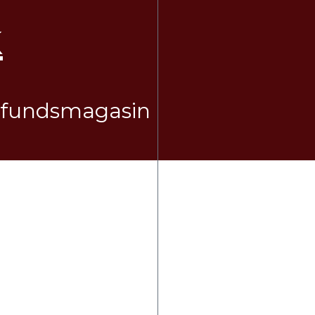
k
mfundsmagasin