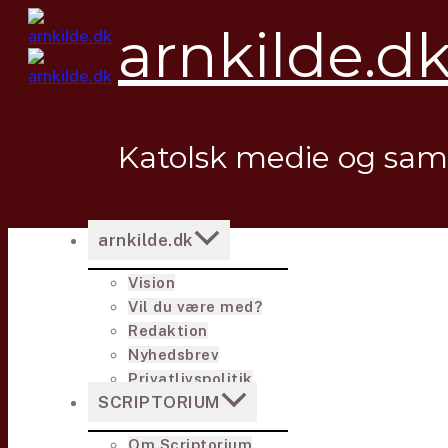
Fortsæt
arnkilde.d
til
indhold
Katolsk medie og sa
arnkilde.dk
Vision
Vil du være med?
Redaktion
Nyhedsbrev
Privatlivspolitik
SCRIPTORIUM
Om Scriptorium