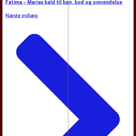
Fatima – Marias kald til bøn, bod og omvendelse
Næste indlæg