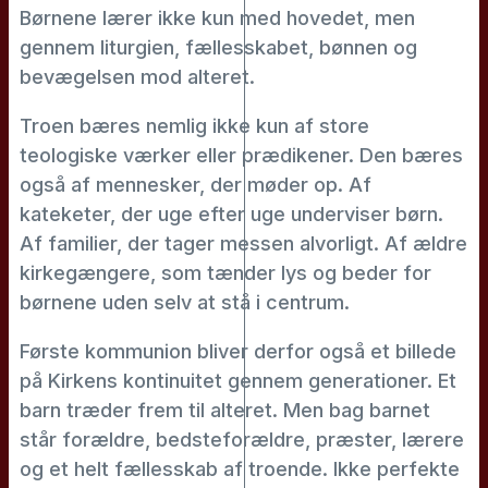
Børnene lærer ikke kun med hovedet, men
gennem liturgien, fællesskabet, bønnen og
bevægelsen mod alteret.
Troen bæres nemlig ikke kun af store
teologiske værker eller prædikener. Den bæres
også af mennesker, der møder op. Af
kateketer, der uge efter uge underviser børn.
Af familier, der tager messen alvorligt. Af ældre
kirkegængere, som tænder lys og beder for
børnene uden selv at stå i centrum.
Første kommunion bliver derfor også et billede
på Kirkens kontinuitet gennem generationer. Et
barn træder frem til alteret. Men bag barnet
står forældre, bedsteforældre, præster, lærere
og et helt fællesskab af troende. Ikke perfekte