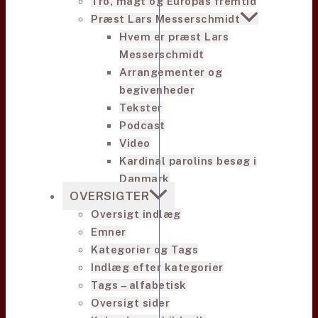
Tro, magt og Europas fremtid
Præst Lars Messerschmidt
Hvem er præst Lars
Messerschmidt
Arrangementer og
begivenheder
Tekster
Podcast
Video
Kardinal parolins besøg i
Danmark
OVERSIGTER
Oversigt indlæg
Emner
Kategorier og Tags
Indlæg efter kategorier
Tags – alfabetisk
Oversigt sider