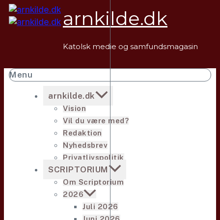
Fortsæt
arnkilde.dk
til
indhold
Katolsk medie og samfundsmagasin
Menu
arnkilde.dk
Vision
Vil du være med?
Redaktion
Nyhedsbrev
Privatlivspolitik
SCRIPTORIUM
Om Scriptorium
2026
Juli 2026
Juni 2026