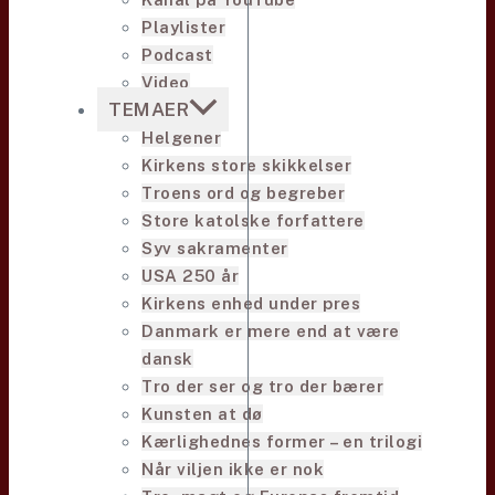
Playlister
Podcast
Video
TEMAER
Helgener
Kirkens store skikkelser
Troens ord og begreber
Store katolske forfattere
Syv sakramenter
USA 250 år
Kirkens enhed under pres
Danmark er mere end at være
dansk
Tro der ser og tro der bærer
Kunsten at dø
Kærlighednes former – en trilogi
Når viljen ikke er nok