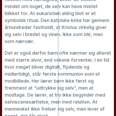
mindet om noget, de selv kan have mistet
blikket for. At eukaristien aldrig blot er et
symbolsk ritual. Den katolske kirke har gennem
århundreder fastholdt, at Kristus virkelig giver
sig selv i brødet og vinen. Ikke som idé, men
som nærvær.
Det er også derfor børn ofte nærmer sig alteret
med større alvor, end voksne forventer. I en tid
hvor meget bliver digitalt, flydende og
midlertidigt, står første kommunion som et
modbillede. Her lærer børn ikke først og
fremmest at “udtrykke sig selv”, men at
modtage. De lærer, at tro ikke begynder med
selviscenesættelse, men med relation. At
mennesket ikke frelser sig selv, men lever af
noget, det får givet.