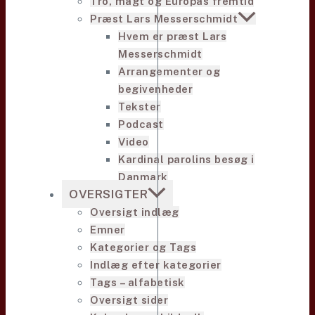
Tro, magt og Europas fremtid
Præst Lars Messerschmidt
Hvem er præst Lars
Messerschmidt
Arrangementer og
begivenheder
Tekster
Podcast
Video
Kardinal parolins besøg i
Danmark
OVERSIGTER
Oversigt indlæg
Emner
Kategorier og Tags
Indlæg efter kategorier
Tags – alfabetisk
Oversigt sider