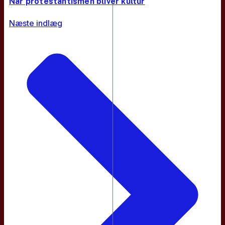
Når protestantismen bliver kultur
Næste indlæg