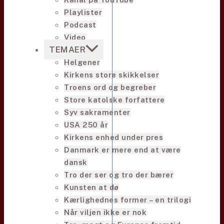
Playlister
Podcast
Video
TEMAER
Helgener
Kirkens store skikkelser
Troens ord og begreber
Store katolske forfattere
Syv sakramenter
USA 250 år
Kirkens enhed under pres
Danmark er mere end at være
dansk
Tro der ser og tro der bærer
Kunsten at dø
Kærlighednes former – en trilogi
Når viljen ikke er nok