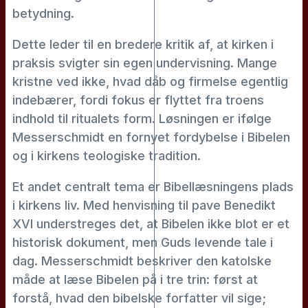
betydning.
Dette leder til en bredere kritik af, at kirken i
praksis svigter sin egen undervisning. Mange
kristne ved ikke, hvad dåb og firmelse egentlig
indebærer, fordi fokus er flyttet fra troens
indhold til ritualets form. Løsningen er ifølge
Messerschmidt en fornyet fordybelse i Bibelen
og i kirkens teologiske tradition.
Et andet centralt tema er Bibellæsningens plads
i kirkens liv. Med henvisning til pave Benedikt
XVI understreges det, at Bibelen ikke blot er et
historisk dokument, men Guds levende tale i
dag. Messerschmidt beskriver den katolske
måde at læse Bibelen på i tre trin: først at
forstå, hvad den bibelske forfatter vil sige;