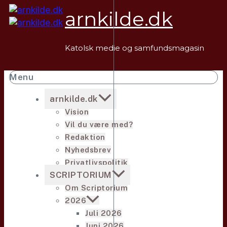
Fortsæt
arnkilde.dk
til
indhold
Katolsk medie og samfundsmagasin
Menu
arnkilde.dk
Vision
Vil du være med?
Redaktion
Nyhedsbrev
Privatlivspolitik
SCRIPTORIUM
Om Scriptorium
2026
Juli 2026
Juni 2026