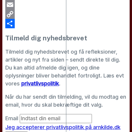
WhatsApp
Email
Copy
Link
Share
Tilmeld dig nyhedsbrevet
Tilmeld dig nyhedsbrevet og få refleksioner,
artikler og nyt fra siden – sendt direkte til dig.
Du kan altid afmelde dig igen, og dine
oplysninger bliver behandlet fortroligt. Læs evt
vores
privatlivspolitik
.
Når du har sendt din tilmelding, vil du modtag en
email, hvor du skal bekræftige dit valg.
Email
Jeg accepterer privatlivspolitik på arnkilde.dk