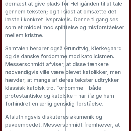
dernæst at give plads for Helligånden til at tale
gennem teksten; og til sidst at omsætte det
læste i konkret livspraksis. Denne tilgang ses
som et middel mod splittelse og misforståelser
mellem kristne.
Samtalen berører også Grundtvig, Kierkegaard
og de danske fordomme mod katolicismen.
Messerschmidt afviser, at disse tænkere
nødvendigvis ville være blevet katolikker, men
hævder, at mange af deres tekster udtrykker
klassisk katolsk tro. Fordomme – både
protestantiske og katolske – har ifølge ham
forhindret en ærlig gensidig forståelse.
Afslutningsvis diskuteres økumenik og
paveembedet. Messerschmidt fremhæver, at