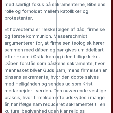
med særligt fokus på sakramenterne, Bibelens
rolle og forholdet mellem katolikker og
protestanter.
Et hovedtema er rækkefølgen af dåb, firmelse
og første kommunion. Messerschmidt
argumenterer for, at firmelsen teologisk hører
sammen med dåben og bør gives umiddelbart
efter – som i Østkirken og i den tidlige kirke.
Dåben forstås som påskens sakramente, hvor
mennesket bliver Guds barn, mens firmelsen er
pinsens sakramente, hvor den døbte salves
med Helligånden og sendes ud som Kristi
medarbejder i verden. Den nuværende vestlige
praksis, hvor firmelsen ofte udskydes i mange
år, har ifølge ham reduceret sakramentet til en
kulturel begivenhed uden klar religiøs